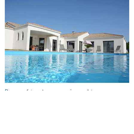
Pour vous faire votre propre
avis
sur celui que nous
considérons comme le
meilleur constructeur au Sables
d’Olonne
, le mieux est de convenir d’un rendez-vous avec un
conseiller. Vous pouvez passer par leur site Internet
www.constructions-herbreteau.com
ou choisir de les appeler
au 02 51 32 32 27. Vous aurez d’ailleurs la possibilité de voir